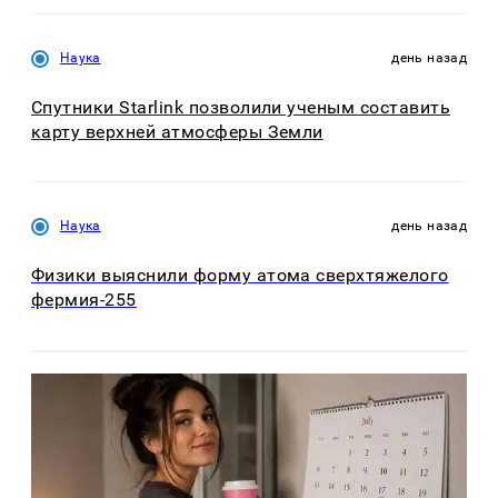
Наука
день назад
Спутники Starlink позволили ученым составить
карту верхней атмосферы Земли
Наука
день назад
Физики выяснили форму атома сверхтяжелого
фермия-255