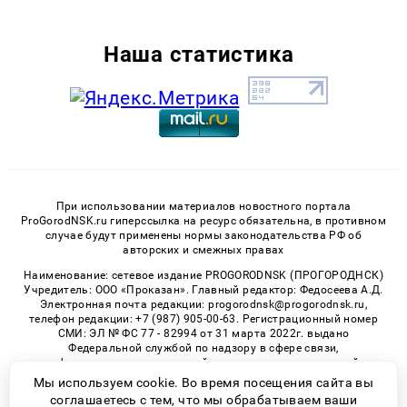
Наша статистика
При использовании материалов новостного портала
ProGorodNSK.ru гиперссылка на ресурс обязательна, в противном
случае будут применены нормы законодательства РФ об
авторских и смежных правах
Наименование: сетевое издание PROGORODNSK (ПРОГОРОДНСК)
Учредитель: ООО «Проказан». Главный редактор: Федосеева А.Д.
Электронная почта редакции: progorodnsk@progorodnsk.ru,
телефон редакции: +7 (987) 905-00-63. Регистрационный номер
СМИ: ЭЛ № ФС 77 - 82994 от 31 марта 2022г. выдано
Федеральной службой по надзору в сфере связи,
информационных технологий и массовых коммуникаций.
Возрастная категория сайта 16+.
Мы используем cookie. Во время посещения сайта вы
соглашаетесь с тем, что мы обрабатываем ваши