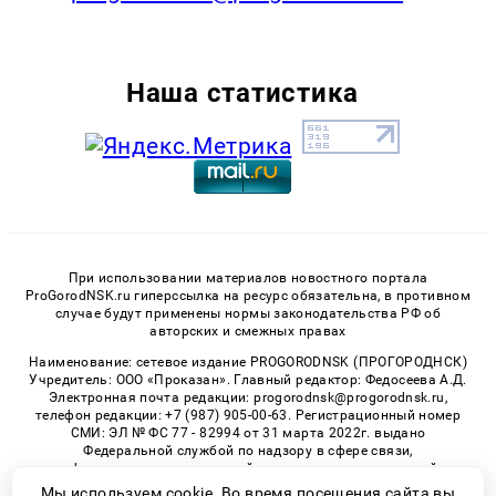
Наша статистика
При использовании материалов новостного портала
ProGorodNSK.ru гиперссылка на ресурс обязательна, в противном
случае будут применены нормы законодательства РФ об
авторских и смежных правах
Наименование: сетевое издание PROGORODNSK (ПРОГОРОДНСК)
Учредитель: ООО «Проказан». Главный редактор: Федосеева А.Д.
Электронная почта редакции: progorodnsk@progorodnsk.ru,
телефон редакции: +7 (987) 905-00-63. Регистрационный номер
СМИ: ЭЛ № ФС 77 - 82994 от 31 марта 2022г. выдано
Федеральной службой по надзору в сфере связи,
информационных технологий и массовых коммуникаций.
Возрастная категория сайта 16+.
Мы используем cookie. Во время посещения сайта вы