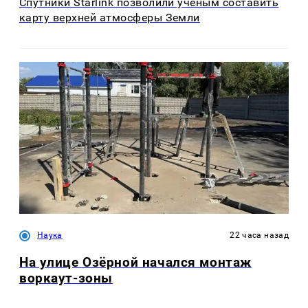
Спутники Starlink позволили ученым составить
карту верхней атмосферы Земли
Наука
22 часа назад
На улице Озëрной начался монтаж
воркаут-зоны