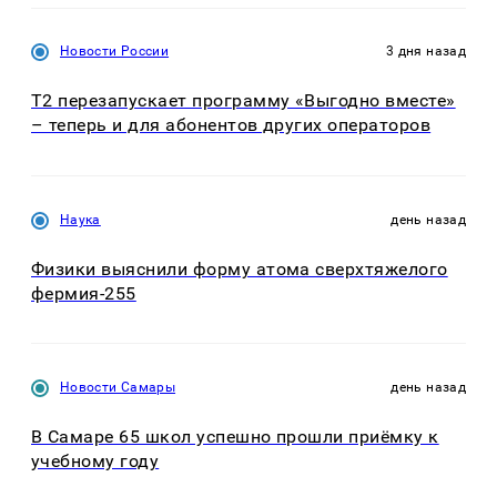
Новости России
3 дня назад
Т2 перезапускает программу «Выгодно вместе»
– теперь и для абонентов других операторов
Наука
день назад
Физики выяснили форму атома сверхтяжелого
фермия-255
Новости Самары
день назад
В Самаре 65 школ успешно прошли приёмку к
учебному году