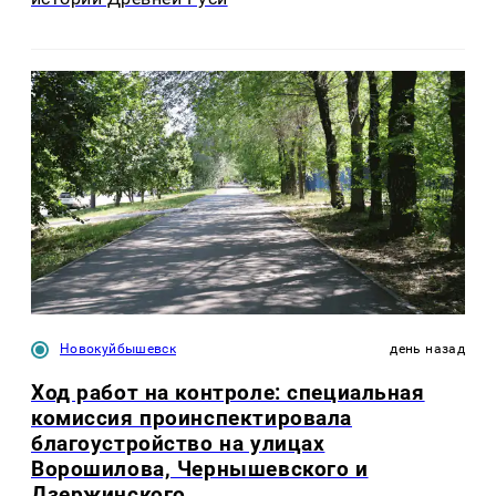
Новокуйбышевск
день назад
Ход работ на контроле: специальная
комиссия проинспектировала
благоустройство на улицах
Ворошилова, Чернышевского и
Дзержинского