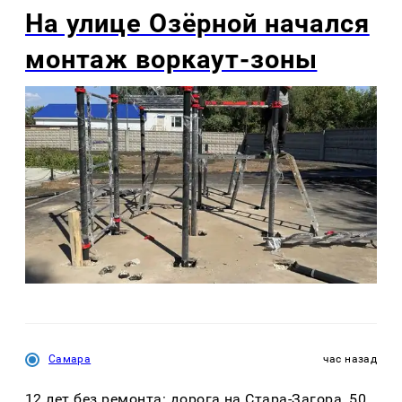
На улице Озëрной начался
монтаж воркаут-зоны
Самара
час назад
12 лет без ремонта: дорога на Стара-Загора, 50