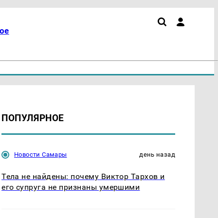
ое
ПОПУЛЯРНОЕ
Новости Самары
день назад
Тела не найдены: почему Виктор Тархов и
его супруга не признаны умершими