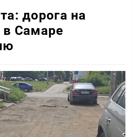
та: дорога на
0 в Самаре
лю