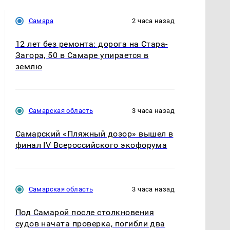
Самара
2 часа назад
12 лет без ремонта: дорога на Стара-
Загора, 50 в Самаре упирается в
землю
Самарская область
3 часа назад
Самарский «Пляжный дозор» вышел в
финал IV Всероссийского экофорума
Самарская область
3 часа назад
Под Самарой после столкновения
судов начата проверка, погибли два