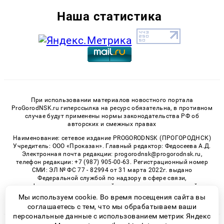
Наша статистика
При использовании материалов новостного портала
ProGorodNSK.ru гиперссылка на ресурс обязательна, в противном
случае будут применены нормы законодательства РФ об
авторских и смежных правах
Наименование: сетевое издание PROGORODNSK (ПРОГОРОДНСК)
Учредитель: ООО «Проказан». Главный редактор: Федосеева А.Д.
Электронная почта редакции: progorodnsk@progorodnsk.ru,
телефон редакции: +7 (987) 905-00-63. Регистрационный номер
СМИ: ЭЛ № ФС 77 - 82994 от 31 марта 2022г. выдано
Федеральной службой по надзору в сфере связи,
информационных технологий и массовых коммуникаций.
Возрастная категория сайта 16+.
Мы используем cookie. Во время посещения сайта вы
соглашаетесь с тем, что мы обрабатываем ваши
персональные данные с использованием метрик Яндекс