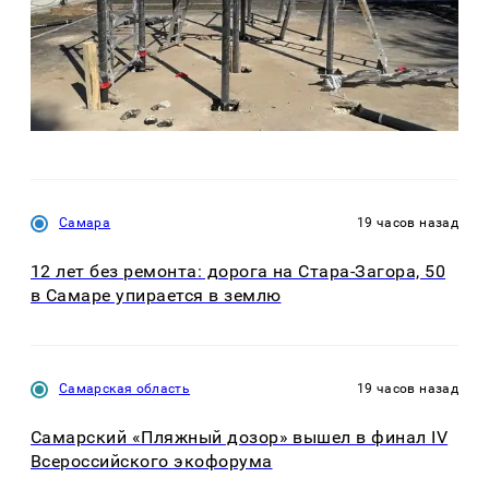
Самара
19 часов назад
12 лет без ремонта: дорога на Стара-Загора, 50
в Самаре упирается в землю
Самарская область
19 часов назад
Самарский «Пляжный дозор» вышел в финал IV
Всероссийского экофорума