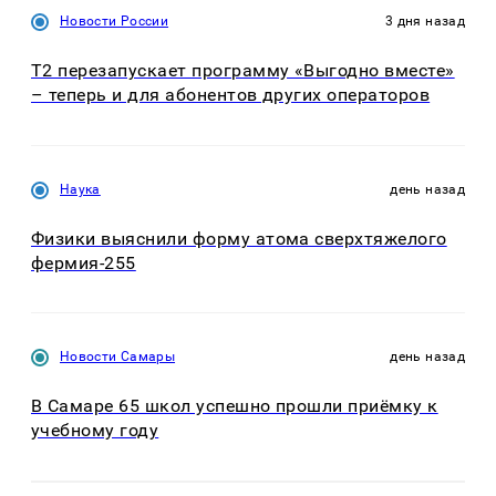
Новости России
3 дня назад
Т2 перезапускает программу «Выгодно вместе»
– теперь и для абонентов других операторов
Наука
день назад
Физики выяснили форму атома сверхтяжелого
фермия-255
Новости Самары
день назад
В Самаре 65 школ успешно прошли приёмку к
учебному году