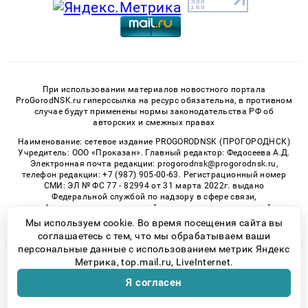
При использовании материалов новостного портала
ProGorodNSK.ru гиперссылка на ресурс обязательна, в противном
случае будут применены нормы законодательства РФ об
авторских и смежных правах
Наименование: сетевое издание PROGORODNSK (ПРОГОРОДНСК)
Учредитель: ООО «Проказан». Главный редактор: Федосеева А.Д.
Электронная почта редакции: progorodnsk@progorodnsk.ru,
телефон редакции: +7 (987) 905-00-63. Регистрационный номер
СМИ: ЭЛ № ФС 77 - 82994 от 31 марта 2022г. выдано
Федеральной службой по надзору в сфере связи,
информационных технологий и массовых коммуникаций.
Возрастная категория сайта 16+.
Мы используем cookie. Во время посещения сайта вы
соглашаетесь с тем, что мы обрабатываем ваши
персональные данные с использованием метрик Яндекс
Метрика, top.mail.ru, LiveInternet.
© 2026 «progorodnsk» | Все права защищены
Я согласен
Возрастная категория сайта 16+
Политика конфиденциальности