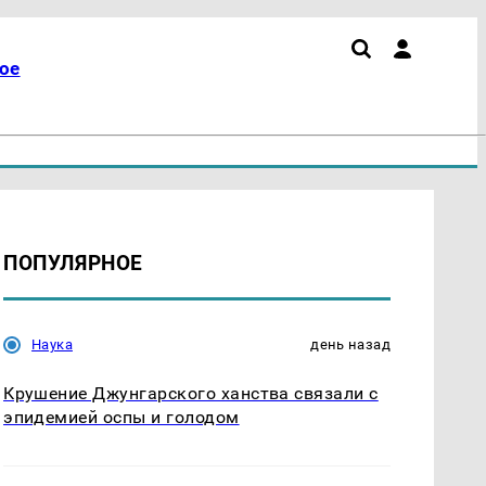
ое
ПОПУЛЯРНОЕ
Наука
день назад
Крушение Джунгарского ханства связали с
эпидемией оспы и голодом