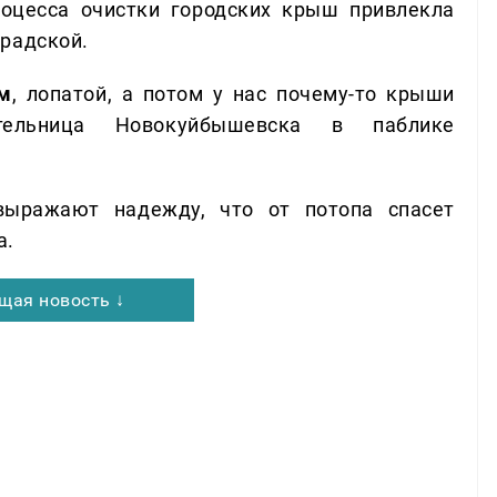
оцесса очистки городских крыш привлекла
радской.
ом
, лопатой, а потом у нас почему-то крыши
ительница Новокуйбышевска в паблике
выражают надежду, что от потопа спасет
а.
щая новость ↓