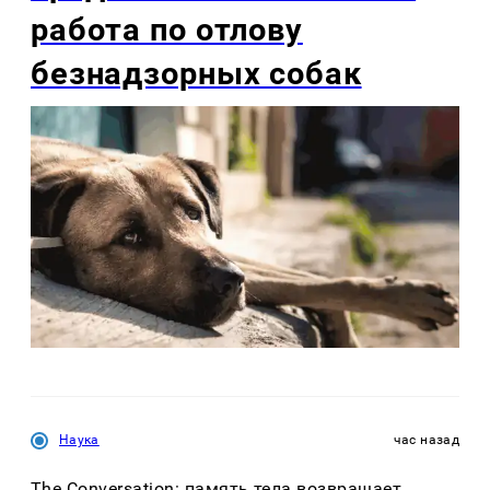
работа по отлову
безнадзорных собак
Наука
час назад
The Conversation: память тела возвращает