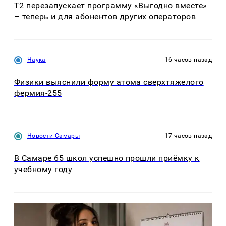
Т2 перезапускает программу «Выгодно вместе»
– теперь и для абонентов других операторов
Наука
16 часов назад
Физики выяснили форму атома сверхтяжелого
фермия-255
Новости Самары
17 часов назад
В Самаре 65 школ успешно прошли приёмку к
учебному году