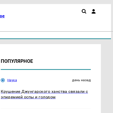
ое
ПОПУЛЯРНОЕ
Наука
день назад
Крушение Джунгарского ханства связали с
эпидемией оспы и голодом