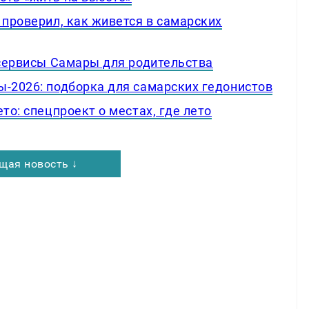
 проверил, как живется в самарских
 сервисы Самары для родительства
ы-2026: подборка для самарских гедонистов
то: спецпроект о местах, где лето
щая новость ↓