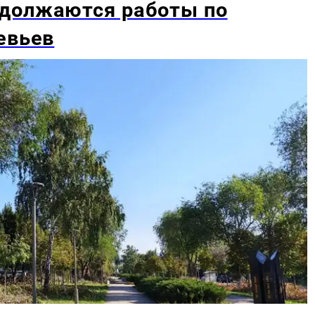
должаются работы по
евьев