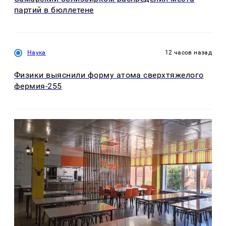
партий в бюллетене
Наука
12 часов назад
Физики выяснили форму атома сверхтяжелого
фермия-255