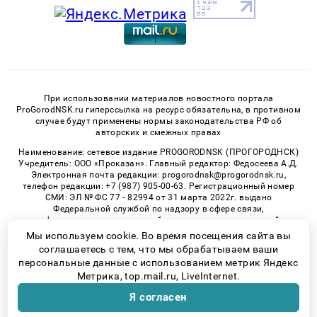
При использовании материалов новостного портала
ProGorodNSK.ru гиперссылка на ресурс обязательна, в противном
случае будут применены нормы законодательства РФ об
авторских и смежных правах
Наименование: сетевое издание PROGORODNSK (ПРОГОРОДНСК)
Учредитель: ООО «Проказан». Главный редактор: Федосеева А.Д.
Электронная почта редакции: progorodnsk@progorodnsk.ru,
телефон редакции: +7 (987) 905-00-63. Регистрационный номер
СМИ: ЭЛ № ФС 77 - 82994 от 31 марта 2022г. выдано
Федеральной службой по надзору в сфере связи,
информационных технологий и массовых коммуникаций.
Возрастная категория сайта 16+.
Мы используем cookie. Во время посещения сайта вы
соглашаетесь с тем, что мы обрабатываем ваши
персональные данные с использованием метрик Яндекс
Метрика, top.mail.ru, LiveInternet.
© 2026 «progorodnsk» | Все права защищены
Я согласен
Возрастная категория сайта 16+
Политика конфиденциальности