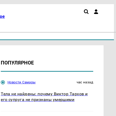
ое
ПОПУЛЯРНОЕ
Новости Самары
час назад
Тела не найдены: почему Виктор Тархов и
его супруга не признаны умершими