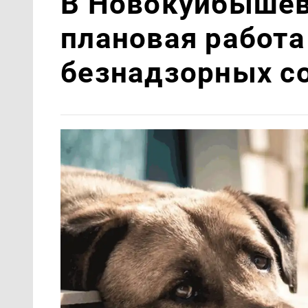
В Новокуйбышев
плановая работа
безнадзорных с