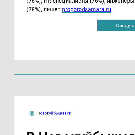
(76%), HR-специалисты (76%), инженеры
(78%), пишет
progorodsamara.ru
.
Следую
Новокуйбышевск