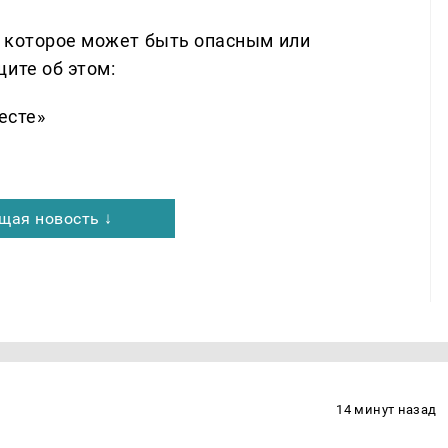
, которое может быть опасным или
ите об этом:
есте»
щая новость ↓
14 минут назад