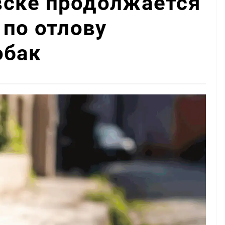
ске продолжается
 по отлову
обак