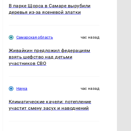
В парке Щорса в Самаре вырубили
деревья из-за ясеневой златки
Самарская область
час назад
Живайкин предложил федерациям
взять шефство над детьми
участников СВО
Наука
час назад
Климатические качели: потепление
участит смену засух и наводнений