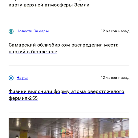
карту верхней атмосферы Земли
Новости Самары
12 часов назад
Самарский облизбирком распределил места
партий в бюллетене
Наука
12 часов назад
Физики выяснили форму атома сверхтяжелого
фермия-255