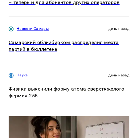
– теперь и для абонентов других операторов
Новости Самары
день назад
Самарский облизбирком распределил места
партий в бюллетене
Наука
день назад
Физики выяснили форму атома сверхтяжелого
фермия-255