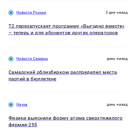
Новости России
3 дня назад
Т2 перезапускает программу «Выгодно вместе»
– теперь и для абонентов других операторов
Новости Самары
день назад
Самарский облизбирком распределил места
партий в бюллетене
Наука
день назад
Физики выяснили форму атома сверхтяжелого
фермия-255