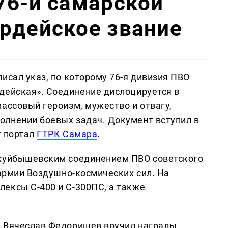
76-й самарской
рдейское звание
исал указ, по которому 76-я дивизия ПВО
дейская». Соединение дислоцируется в
ассовый героизм, мужество и отвагу,
олнении боевых задач. Документ вступил в
т портал
ГТРК Самара
.
 куйбышевским соединением ПВО советского
 армии Воздушно-космических сил. На
ексы С-400 и С-300ПС, а также
и Вячеслав Федорищев вручил награды