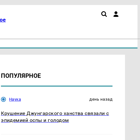
ое
ПОПУЛЯРНОЕ
Наука
день назад
Крушение Джунгарского ханства связали с
эпидемией оспы и голодом