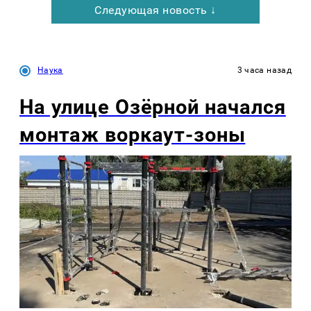
Следующая новость ↓
Наука
3 часа назад
На улице Озëрной начался
монтаж воркаут-зоны