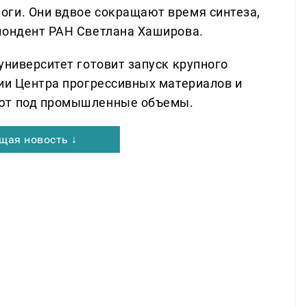
ги. Они вдвое сокращают время синтеза,
пондент РАН Светлана Хаширова.
университет готовит запуск крупного
гии Центра прогрессивных материалов и
уют под промышленные объемы.
щая новость ↓