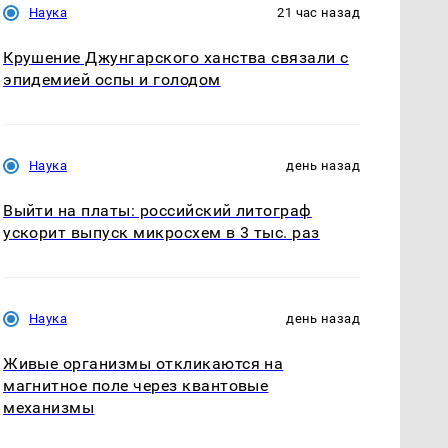
Наука
21 час назад
Крушение Джунгарского ханства связали с
эпидемией оспы и голодом
Наука
день назад
Выйти на платы: российский литограф
ускорит выпуск микросхем в 3 тыс. раз
Наука
день назад
Живые организмы откликаются на
магнитное поле через квантовые
механизмы