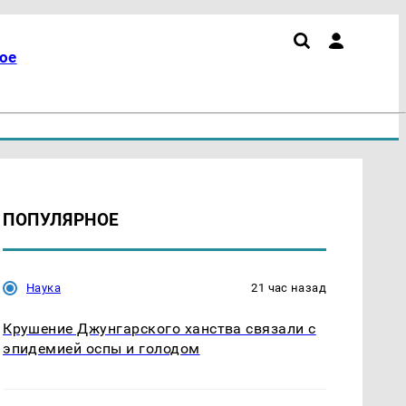
ое
ПОПУЛЯРНОЕ
Наука
21 час назад
Крушение Джунгарского ханства связали с
эпидемией оспы и голодом