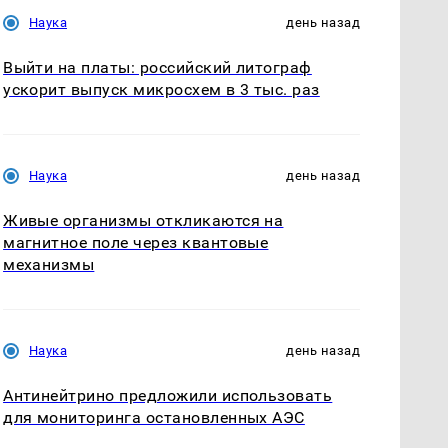
Наука
день назад
Выйти на платы: российский литограф
ускорит выпуск микросхем в 3 тыс. раз
Наука
день назад
Живые организмы откликаются на
магнитное поле через квантовые
механизмы
Наука
день назад
Антинейтрино предложили использовать
для мониторинга остановленных АЭС