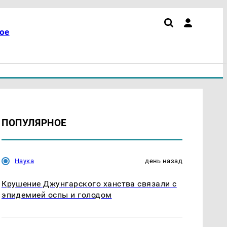
ое
ПОПУЛЯРНОЕ
Наука
день назад
Крушение Джунгарского ханства связали с
эпидемией оспы и голодом