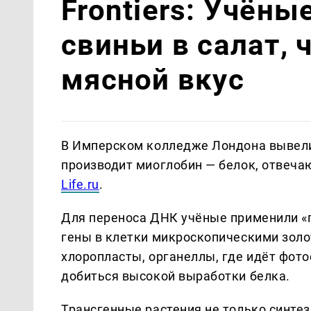
Frontiers: Учён
свиньи в салат, 
мясной вкус
В Имперском колледже Лондона вывели 
производит миоглобин — белок, отвечаю
Life.ru
.
Для переноса ДНК учёные применили «
гены в клетки микроскопическими золо
хлоропласты, органеллы, где идёт фото
добиться высокой выработки белка.
Трансгенные растения не только синте