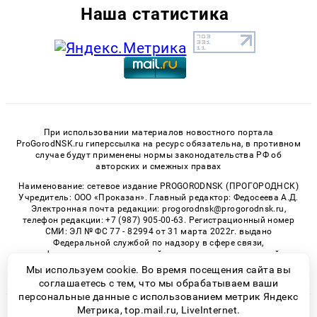
Наша статистика
При использовании материалов новостного портала
ProGorodNSK.ru гиперссылка на ресурс обязательна, в противном
случае будут применены нормы законодательства РФ об
авторских и смежных правах
Наименование: сетевое издание PROGORODNSK (ПРОГОРОДНСК)
Учредитель: ООО «Проказан». Главный редактор: Федосеева А.Д.
Электронная почта редакции: progorodnsk@progorodnsk.ru,
телефон редакции: +7 (987) 905-00-63. Регистрационный номер
СМИ: ЭЛ № ФС 77 - 82994 от 31 марта 2022г. выдано
Федеральной службой по надзору в сфере связи,
информационных технологий и массовых коммуникаций.
Возрастная категория сайта 16+.
Мы используем cookie. Во время посещения сайта вы
соглашаетесь с тем, что мы обрабатываем ваши
персональные данные с использованием метрик Яндекс
Метрика, top.mail.ru, LiveInternet.
© 2026 «progorodnsk» | Все права защищены