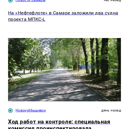
Новости Самары
час назад
На «Нефтефлоте» в Самаре заложили два судна
проекта МПКС-L
Новокуйбышевск
день назад
Ход работ на контроле: специальная
комиссия проинспектировала