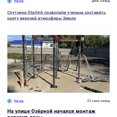
Наука
день назад
Спутники Starlink позволили ученым составить
карту верхней атмосферы Земли
Наука
22 часа назад
На улице Озëрной начался монтаж