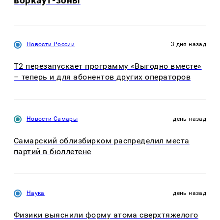
воркаут-зоны
Новости России
3 дня назад
Т2 перезапускает программу «Выгодно вместе»
– теперь и для абонентов других операторов
Новости Самары
день назад
Самарский облизбирком распределил места
партий в бюллетене
Наука
день назад
Физики выяснили форму атома сверхтяжелого