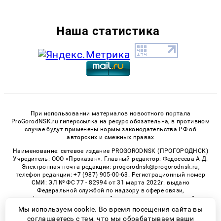
Наша статистика
При использовании материалов новостного портала
ProGorodNSK.ru гиперссылка на ресурс обязательна, в противном
случае будут применены нормы законодательства РФ об
авторских и смежных правах
Наименование: сетевое издание PROGORODNSK (ПРОГОРОДНСК)
Учредитель: ООО «Проказан». Главный редактор: Федосеева А.Д.
Электронная почта редакции: progorodnsk@progorodnsk.ru,
телефон редакции: +7 (987) 905-00-63. Регистрационный номер
СМИ: ЭЛ № ФС 77 - 82994 от 31 марта 2022г. выдано
Федеральной службой по надзору в сфере связи,
информационных технологий и массовых коммуникаций.
Возрастная категория сайта 16+.
Мы используем cookie. Во время посещения сайта вы
соглашаетесь с тем, что мы обрабатываем ваши