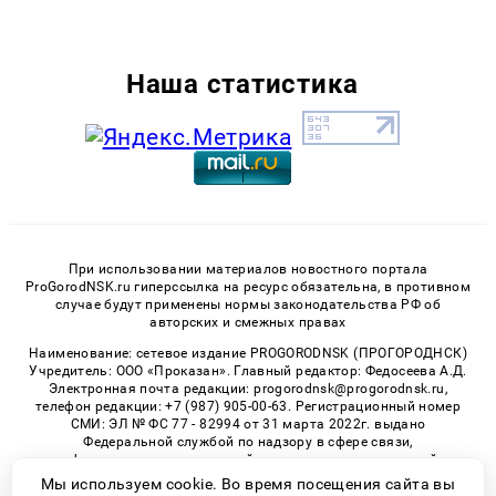
Наша статистика
При использовании материалов новостного портала
ProGorodNSK.ru гиперссылка на ресурс обязательна, в противном
случае будут применены нормы законодательства РФ об
авторских и смежных правах
Наименование: сетевое издание PROGORODNSK (ПРОГОРОДНСК)
Учредитель: ООО «Проказан». Главный редактор: Федосеева А.Д.
Электронная почта редакции: progorodnsk@progorodnsk.ru,
телефон редакции: +7 (987) 905-00-63. Регистрационный номер
СМИ: ЭЛ № ФС 77 - 82994 от 31 марта 2022г. выдано
Федеральной службой по надзору в сфере связи,
информационных технологий и массовых коммуникаций.
Возрастная категория сайта 16+.
Мы используем cookie. Во время посещения сайта вы