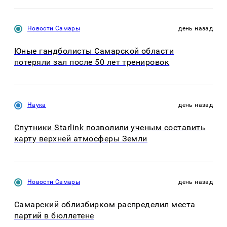
Новости Самары
день назад
Юные гандболисты Самарской области
потеряли зал после 50 лет тренировок
Наука
день назад
Спутники Starlink позволили ученым составить
карту верхней атмосферы Земли
Новости Самары
день назад
Самарский облизбирком распределил места
партий в бюллетене