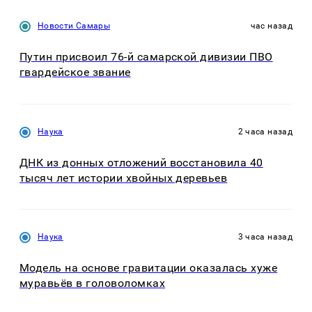
Новости Самары
час назад
Путин присвоил 76-й самарской дивизии ПВО
гвардейское звание
Наука
2 часа назад
ДНК из донных отложений восстановила 40
тысяч лет истории хвойных деревьев
Наука
3 часа назад
Модель на основе гравитации оказалась хуже
муравьёв в головоломках