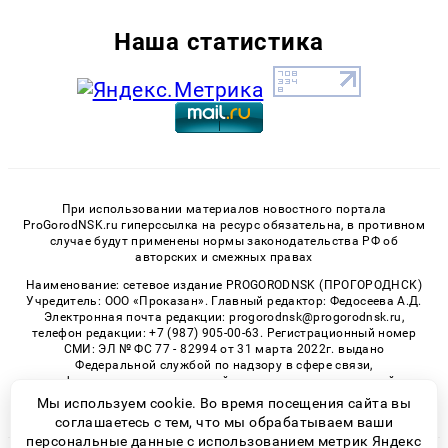
Наша статистика
При использовании материалов новостного портала
ProGorodNSK.ru гиперссылка на ресурс обязательна, в противном
случае будут применены нормы законодательства РФ об
авторских и смежных правах
Наименование: сетевое издание PROGORODNSK (ПРОГОРОДНСК)
Учредитель: ООО «Проказан». Главный редактор: Федосеева А.Д.
Электронная почта редакции: progorodnsk@progorodnsk.ru,
телефон редакции: +7 (987) 905-00-63. Регистрационный номер
СМИ: ЭЛ № ФС 77 - 82994 от 31 марта 2022г. выдано
Федеральной службой по надзору в сфере связи,
информационных технологий и массовых коммуникаций.
Возрастная категория сайта 16+.
Мы используем cookie. Во время посещения сайта вы
соглашаетесь с тем, что мы обрабатываем ваши
персональные данные с использованием метрик Яндекс