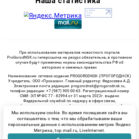
Наша статистика
При использовании материалов новостного портала
ProGorodNSK.ru гиперссылка на ресурс обязательна, в противном
случае будут применены нормы законодательства РФ об
авторских и смежных правах
Наименование: сетевое издание PROGORODNSK (ПРОГОРОДНСК)
Учредитель: ООО «Проказан». Главный редактор: Федосеева А.Д.
Электронная почта редакции: progorodnsk@progorodnsk.ru,
телефон редакции: +7 (987) 905-00-63. Регистрационный номер
СМИ: ЭЛ № ФС 77 - 82994 от 31 марта 2022г. выдано
Федеральной службой по надзору в сфере связи,
информационных технологий и массовых коммуникаций.
Возрастная категория сайта 16+.
Мы используем cookie. Во время посещения сайта вы
соглашаетесь с тем, что мы обрабатываем ваши
персональные данные с использованием метрик Яндекс
Метрика, top.mail.ru, LiveInternet.
© 2026 «progorodnsk» | Все права защищены