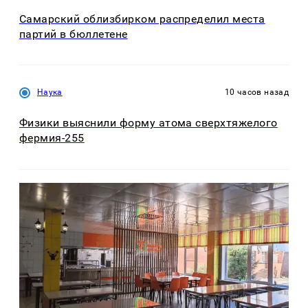
Самарский облизбирком распределил места
партий в бюллетене
Наука
10 часов назад
Физики выяснили форму атома сверхтяжелого
фермия-255