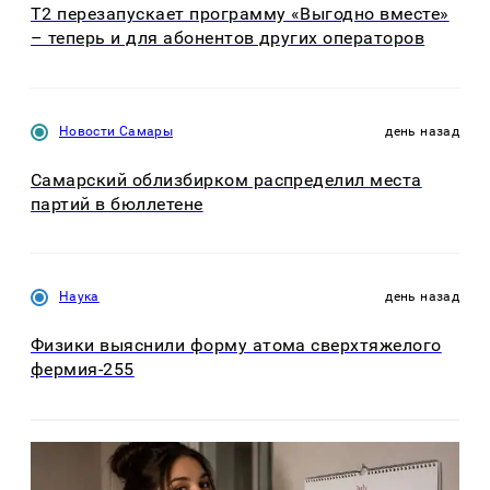
Т2 перезапускает программу «Выгодно вместе»
– теперь и для абонентов других операторов
Новости Самары
день назад
Самарский облизбирком распределил места
партий в бюллетене
Наука
день назад
Физики выяснили форму атома сверхтяжелого
фермия-255