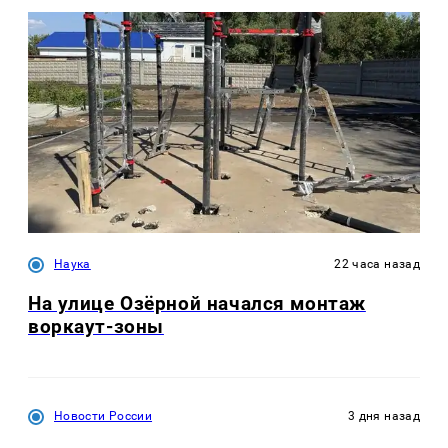
Наука
22 часа назад
На улице Озëрной начался монтаж
воркаут-зоны
Новости России
3 дня назад