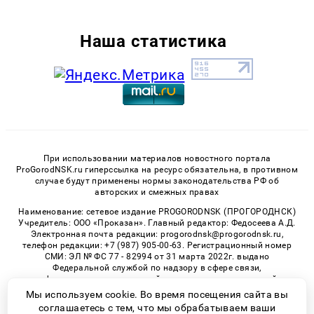
Наша статистика
При использовании материалов новостного портала
ProGorodNSK.ru гиперссылка на ресурс обязательна, в противном
случае будут применены нормы законодательства РФ об
авторских и смежных правах
Наименование: сетевое издание PROGORODNSK (ПРОГОРОДНСК)
Учредитель: ООО «Проказан». Главный редактор: Федосеева А.Д.
Электронная почта редакции: progorodnsk@progorodnsk.ru,
телефон редакции: +7 (987) 905-00-63. Регистрационный номер
СМИ: ЭЛ № ФС 77 - 82994 от 31 марта 2022г. выдано
Федеральной службой по надзору в сфере связи,
информационных технологий и массовых коммуникаций.
Возрастная категория сайта 16+.
Мы используем cookie. Во время посещения сайта вы
соглашаетесь с тем, что мы обрабатываем ваши