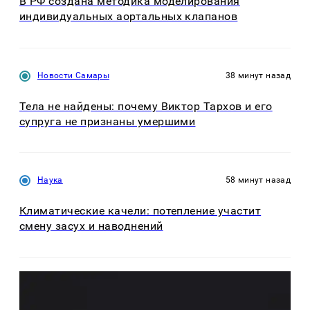
В РФ создана методика моделирования
индивидуальных аортальных клапанов
Новости Самары
38 минут назад
Тела не найдены: почему Виктор Тархов и его
супруга не признаны умершими
Наука
58 минут назад
Климатические качели: потепление участит
смену засух и наводнений