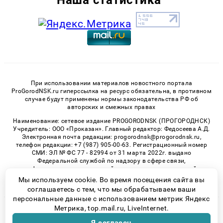
При использовании материалов новостного портала
ProGorodNSK.ru гиперссылка на ресурс обязательна, в противном
случае будут применены нормы законодательства РФ об
авторских и смежных правах
Наименование: сетевое издание PROGORODNSK (ПРОГОРОДНСК)
Учредитель: ООО «Проказан». Главный редактор: Федосеева А.Д.
Электронная почта редакции: progorodnsk@progorodnsk.ru,
телефон редакции: +7 (987) 905-00-63. Регистрационный номер
СМИ: ЭЛ № ФС 77 - 82994 от 31 марта 2022г. выдано
Федеральной службой по надзору в сфере связи,
информационных технологий и массовых коммуникаций.
Возрастная категория сайта 16+.
Мы используем cookie. Во время посещения сайта вы
соглашаетесь с тем, что мы обрабатываем ваши
персональные данные с использованием метрик Яндекс
Метрика, top.mail.ru, LiveInternet.
© 2026 «progorodnsk» | Все права защищены
Возрастная категория сайта 16+