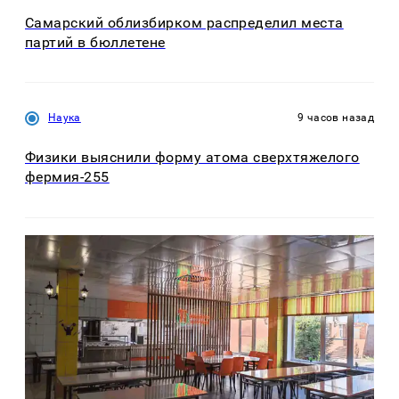
Самарский облизбирком распределил места
партий в бюллетене
Наука
9 часов назад
Физики выяснили форму атома сверхтяжелого
фермия-255