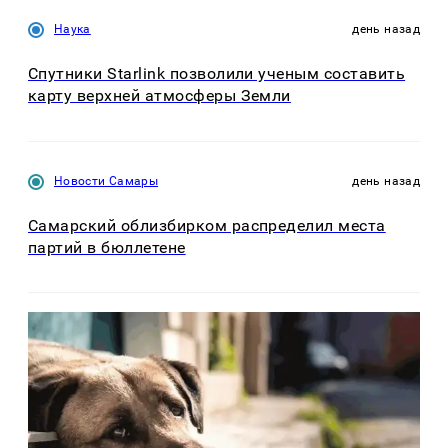
Наука
день назад
Спутники Starlink позволили ученым составить
карту верхней атмосферы Земли
Новости Самары
день назад
Самарский облизбирком распределил места
партий в бюллетене