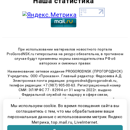
Наша статистика
При использовании материалов новостного портала
ProGorodNSK.ru гиперссылка на ресурс обязательна, в противном
случае будут применены нормы законодательства РФ об
авторских и смежных правах
Наименование: сетевое издание PROGORODNSK (ПРОГОРОДНСК)
Учредитель: ООО «Проказан». Главный редактор: Федосеева А.Д.
Электронная почта редакции: progorodnsk@progorodnsk.ru,
телефон редакции: +7 (987) 905-00-63. Регистрационный номер
СМИ: ЭЛ № ФС 77 - 82994 от 31 марта 2022г. выдано
Федеральной службой по надзору в сфере связи,
информационных технологий и массовых коммуникаций.
Возрастная категория сайта 16+.
Мы используем cookie. Во время посещения сайта вы
соглашаетесь с тем, что мы обрабатываем ваши
персональные данные с использованием метрик Яндекс
Метрика, top.mail.ru, LiveInternet.
© 2026 «progorodnsk» | Все права защищены