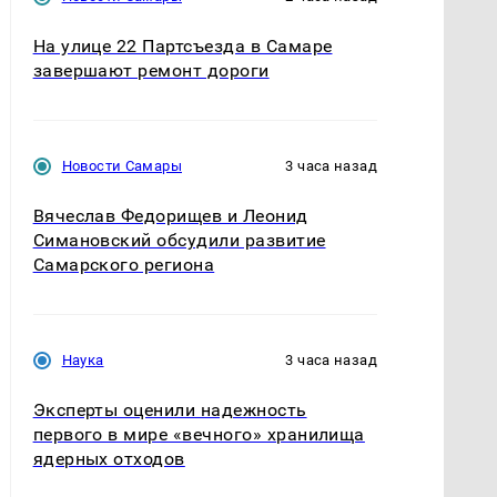
На улице 22 Партсъезда в Самаре
завершают ремонт дороги
Новости Самары
3 часа назад
Вячеслав Федорищев и Леонид
Симановский обсудили развитие
Самарского региона
Наука
3 часа назад
Эксперты оценили надежность
первого в мире «вечного» хранилища
ядерных отходов