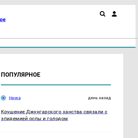
ое
ПОПУЛЯРНОЕ
Наука
день назад
Крушение Джунгарского ханства связали с
эпидемией оспы и голодом