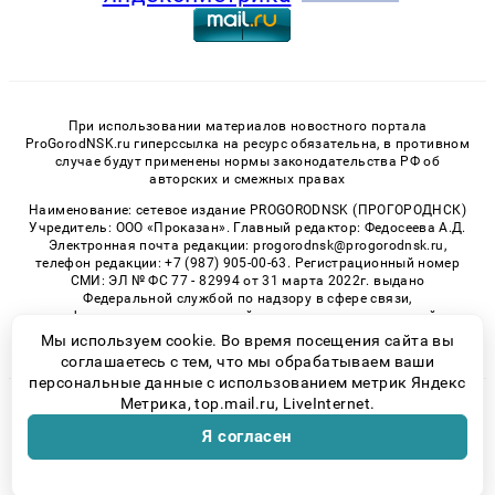
При использовании материалов новостного портала
ProGorodNSK.ru гиперссылка на ресурс обязательна, в противном
случае будут применены нормы законодательства РФ об
авторских и смежных правах
Наименование: сетевое издание PROGORODNSK (ПРОГОРОДНСК)
Учредитель: ООО «Проказан». Главный редактор: Федосеева А.Д.
Электронная почта редакции: progorodnsk@progorodnsk.ru,
телефон редакции: +7 (987) 905-00-63. Регистрационный номер
СМИ: ЭЛ № ФС 77 - 82994 от 31 марта 2022г. выдано
Федеральной службой по надзору в сфере связи,
информационных технологий и массовых коммуникаций.
Возрастная категория сайта 16+.
Мы используем cookie. Во время посещения сайта вы
соглашаетесь с тем, что мы обрабатываем ваши
персональные данные с использованием метрик Яндекс
Метрика, top.mail.ru, LiveInternet.
© 2026 «progorodnsk» | Все права защищены
Я согласен
Возрастная категория сайта 16+
Политика конфиденциальности