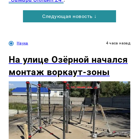
Следующая новость ↓
Наука
4 часа назад
На улице Озëрной начался
монтаж воркаут-зоны