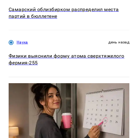
Самарский облизбирком распределил места
партий в бюллетене
Наука
день назад
Физики выяснили форму атома сверхтяжелого
фермия-255