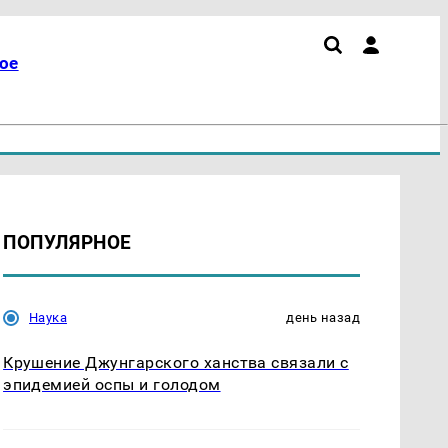
ое
ПОПУЛЯРНОЕ
Наука
день назад
Крушение Джунгарского ханства связали с
эпидемией оспы и голодом