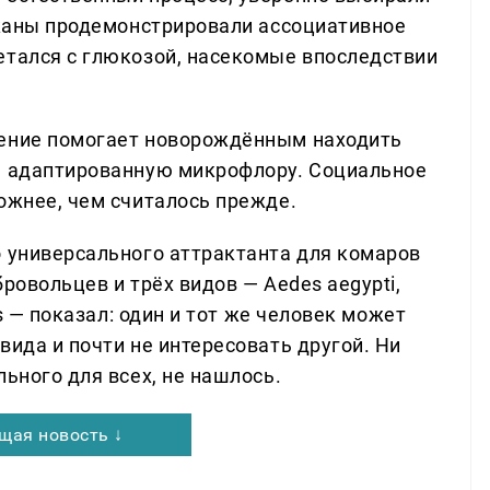
раканы продемонстрировали ассоциативное
етался с глюкозой, насекомые впоследствии
дение помогает новорождённым находить
ть адаптированную микрофлору. Социальное
ожнее, чем считалось прежде.
о универсального аттрактанта для комаров
ровольцев и трёх видов — Aedes aegypti,
us — показал: один и тот же человек может
вида и почти не интересовать другой. Ни
льного для всех, не нашлось.
щая новость ↓