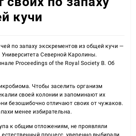
 своих по запаху
й кучи
ей по запаху экскрементов из общей кучи —
 Университета Северной Каролины.
ле Proceedings of the Royal Society B. Об
кробиома. Чтобы заселить организм
калии своей колонии и запоминают их
они безошибочно отличают своих от чужаков.
апахи менее избирательна.
упа к общим отложениям, не проявляли
 естественный процесс, уверенно выбирали