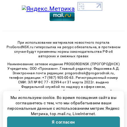
При использовании материалов новостного портала
ProGorodNSK.ru гиперссылка на ресурс обязательна, в противном
случае будут применены нормы законодательства РФ об
авторских и смежных правах
Наименование: сетевое издание PROGORODNSK (ПРОГОРОДНСК)
Учредитель: ООО «Проказан». Главный редактор: Федосеева А.Д.
Электронная почта редакции: progorodnsk@progorodnsk.ru,
телефон редакции: +7 (987) 905-00-63. Регистрационный номер
СМИ: ЭЛ № ФС 77 - 82994 от 31 марта 2022г. выдано
Федеральной службой по надзору в сфере связи,
информационных технологий и массовых коммуникаций.
Возрастная категория сайта 16+.
Мы используем cookie. Во время посещения сайта вы
соглашаетесь с тем, что мы обрабатываем ваши
персональные данные с использованием метрик Яндекс
Метрика, top.mail.ru, LiveInternet.
© 2026 «progorodnsk» | Все права защищены
Я согласен
Возрастная категория сайта 16+