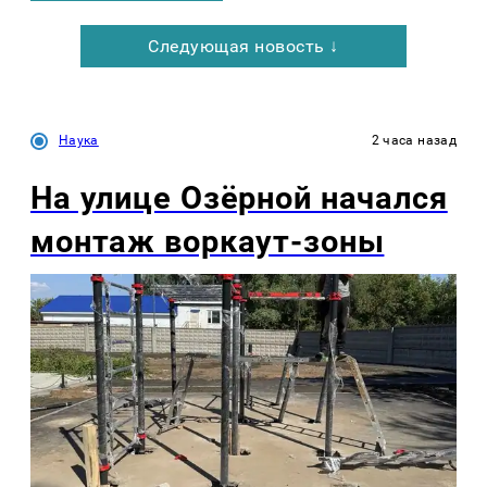
Следующая новость ↓
Наука
2 часа назад
На улице Озëрной начался
монтаж воркаут-зоны