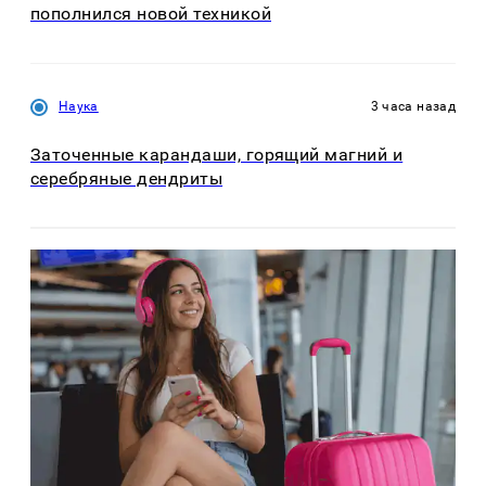
пополнился новой техникой
Наука
3 часа назад
Заточенные карандаши, горящий магний и
серебряные дендриты