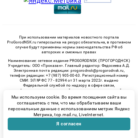
При использовании материалов новостного портала
ProGorodNSK.ru гиперссылка на ресурс обязательна, в противном
случае будут применены нормы законодательства РФ об
авторских и смежных правах
Наименование: сетевое издание PROGORODNSK (ПРОГОРОДНСК)
Учредитель: ООО «Проказан». Главный редактор: Федосеева А.Д.
Электронная почта редакции: progorodnsk@progorodnsk.ru,
телефон редакции: +7 (987) 905-00-63. Регистрационный номер
СМИ: ЭЛ № ФС 77 - 82994 от 31 марта 2022г. выдано
Федеральной службой по надзору в сфере связи,
информационных технологий и массовых коммуникаций.
Возрастная категория сайта 16+.
Мы используем cookie. Во время посещения сайта вы
соглашаетесь с тем, что мы обрабатываем ваши
персональные данные с использованием метрик Яндекс
Метрика, top.mail.ru, LiveInternet.
© 2026 «progorodnsk» | Все права защищены
Я согласен
Возрастная категория сайта 16+
Политика конфиденциальности