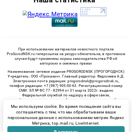
При использовании материалов новостного портала
ProGorodNSK.ru гиперссылка на ресурс обязательна, в противном
случае будут применены нормы законодательства РФ об
авторских и смежных правах
Наименование: сетевое издание PROGORODNSK (ПРОГОРОДНСК)
Учредитель: ООО «Проказан». Главный редактор: Федосеева А.Д.
Электронная почта редакции: progorodnsk@progorodnsk.ru,
телефон редакции: +7 (987) 905-00-63. Регистрационный номер
СМИ: ЭЛ № ФС 77 - 82994 от 31 марта 2022г. выдано
Федеральной службой по надзору в сфере связи,
информационных технологий и массовых коммуникаций.
Возрастная категория сайта 16+.
Мы используем cookie. Во время посещения сайта вы
соглашаетесь с тем, что мы обрабатываем ваши
персональные данные с использованием метрик Яндекс
Метрика, top.mail.ru, LiveInternet.
© 2026 «progorodnsk» | Все права защищены
Возрастная категория сайта 16+