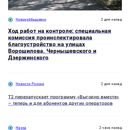
Новокуйбышевск
2 дня назад
Ход работ на контроле: специальная
комиссия проинспектировала
благоустройство на улицах
Ворошилова, Чернышевского и
Дзержинского
Новости России
2 дня назад
Т2 перезапускает программу «Выгодно вместе»
– теперь и для абонентов других операторов
Наука
2 часа назад