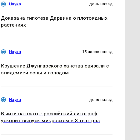
Наука
день назад
Доказана гипотеза Дарвина о плотоядных
растениях
Наука
15 часов назад
Крушение Джунгарского ханства связали с
эпидемией оспы и голодом
Наука
день назад
Выйти на платы: российский литограф
ускорит выпуск микросхем в 3 тыс. раз