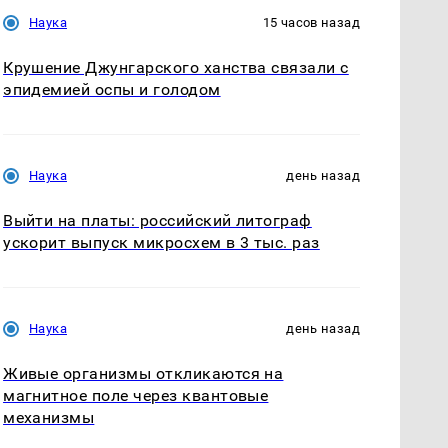
Наука
15 часов назад
Крушение Джунгарского ханства связали с
эпидемией оспы и голодом
Наука
день назад
Выйти на платы: российский литограф
ускорит выпуск микросхем в 3 тыс. раз
Наука
день назад
Живые организмы откликаются на
магнитное поле через квантовые
механизмы