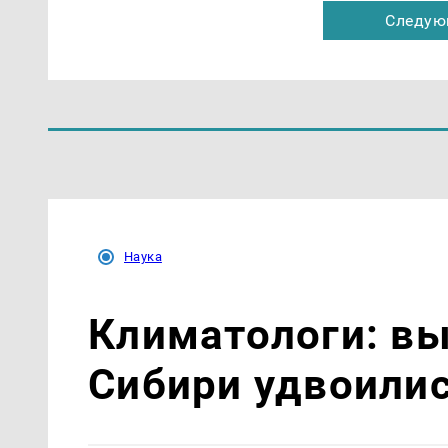
Следую
Наука
Климатологи: в
Сибири удвоилис