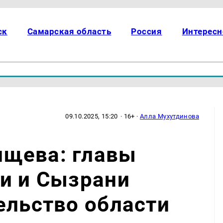
ск
Самарская область
Россия
Интересн
09.10.2025, 15:20
· 16+ ·
Алла Мухутдинова
щева: главы
и и Сызрани
ельство области