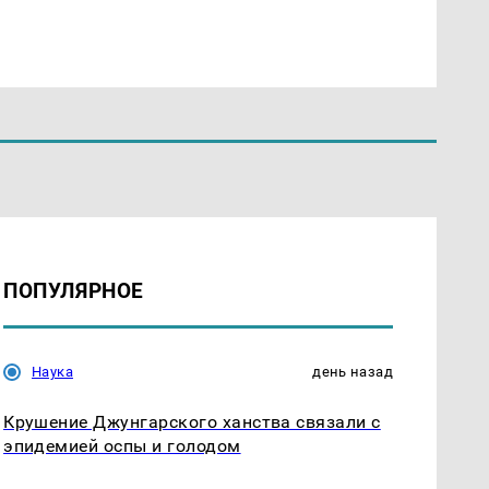
ПОПУЛЯРНОЕ
Наука
день назад
Крушение Джунгарского ханства связали с
эпидемией оспы и голодом