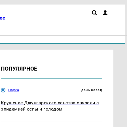
ое
ПОПУЛЯРНОЕ
Наука
день назад
Крушение Джунгарского ханства связали с
эпидемией оспы и голодом