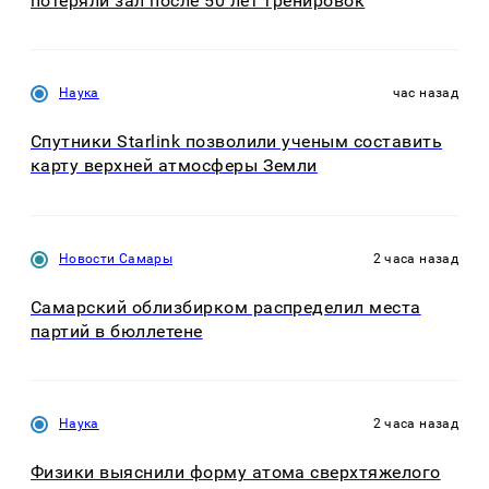
потеряли зал после 50 лет тренировок
Наука
час назад
Спутники Starlink позволили ученым составить
карту верхней атмосферы Земли
Новости Самары
2 часа назад
Самарский облизбирком распределил места
партий в бюллетене
Наука
2 часа назад
Физики выяснили форму атома сверхтяжелого