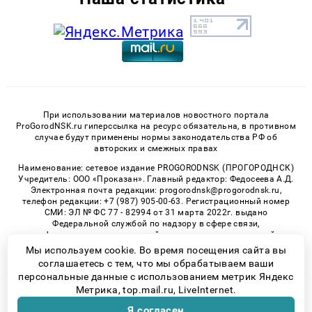
При использовании материалов новостного портала
ProGorodNSK.ru гиперссылка на ресурс обязательна, в противном
случае будут применены нормы законодательства РФ об
авторских и смежных правах
Наименование: сетевое издание PROGORODNSK (ПРОГОРОДНСК)
Учредитель: ООО «Проказан». Главный редактор: Федосеева А.Д.
Электронная почта редакции: progorodnsk@progorodnsk.ru,
телефон редакции: +7 (987) 905-00-63. Регистрационный номер
СМИ: ЭЛ № ФС 77 - 82994 от 31 марта 2022г. выдано
Федеральной службой по надзору в сфере связи,
информационных технологий и массовых коммуникаций.
Возрастная категория сайта 16+.
Мы используем cookie. Во время посещения сайта вы
соглашаетесь с тем, что мы обрабатываем ваши
персональные данные с использованием метрик Яндекс
Метрика, top.mail.ru, LiveInternet.
© 2026 «progorodnsk» | Все права защищены
Я согласен
Возрастная категория сайта 16+