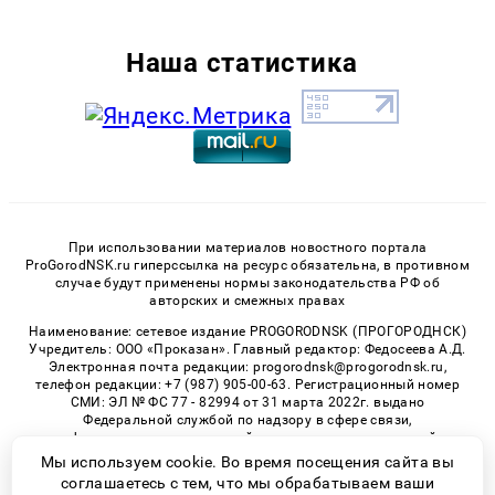
Наша статистика
При использовании материалов новостного портала
ProGorodNSK.ru гиперссылка на ресурс обязательна, в противном
случае будут применены нормы законодательства РФ об
авторских и смежных правах
Наименование: сетевое издание PROGORODNSK (ПРОГОРОДНСК)
Учредитель: ООО «Проказан». Главный редактор: Федосеева А.Д.
Электронная почта редакции: progorodnsk@progorodnsk.ru,
телефон редакции: +7 (987) 905-00-63. Регистрационный номер
СМИ: ЭЛ № ФС 77 - 82994 от 31 марта 2022г. выдано
Федеральной службой по надзору в сфере связи,
информационных технологий и массовых коммуникаций.
Возрастная категория сайта 16+.
Мы используем cookie. Во время посещения сайта вы
соглашаетесь с тем, что мы обрабатываем ваши