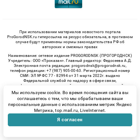
При использовании материалов новостного портала
ProGorodNSK.ru гиперссылка на ресурс обязательна, в противном
случае будут применены нормы законодательства РФ об
авторских и смежных правах
Наименование: сетевое издание PROGORODNSK (ПРОГОРОДНСК)
Учредитель: ООО «Проказан». Главный редактор: Федосеева А.Д.
Электронная почта редакции: progorodnsk@progorodnsk.ru,
телефон редакции: +7 (987) 905-00-63. Регистрационный номер
СМИ: ЭЛ № ФС 77 - 82994 от 31 марта 2022г. выдано
Федеральной службой по надзору в сфере связи,
информационных технологий и массовых коммуникаций.
Возрастная категория сайта 16+.
Мы используем cookie. Во время посещения сайта вы
соглашаетесь с тем, что мы обрабатываем ваши
персональные данные с использованием метрик Яндекс
Метрика, top.mail.ru, LiveInternet.
© 2026 «progorodnsk» | Все права защищены
Я согласен
Возрастная категория сайта 16+
Политика конфиденциальности