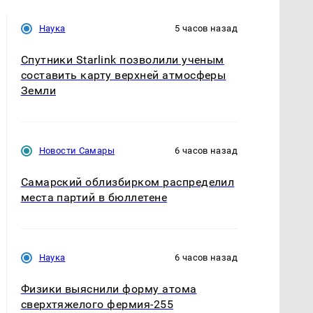
Наука
5 часов назад
Спутники Starlink позволили ученым
составить карту верхней атмосферы
Земли
Новости Самары
6 часов назад
Самарский облизбирком распределил
места партий в бюллетене
Наука
6 часов назад
Физики выяснили форму атома
сверхтяжелого фермия-255